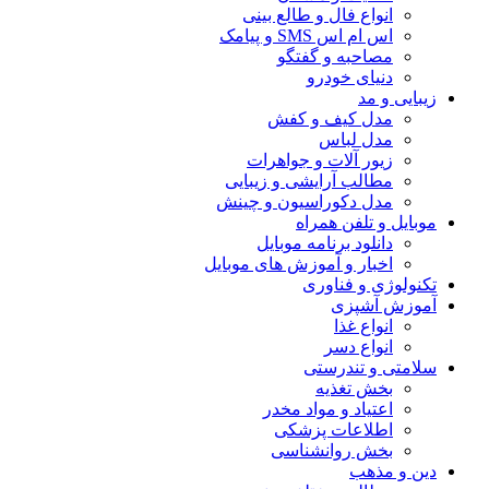
انواع فال و طالع بینی
اس ام اس SMS و پیامک
مصاحبه و گفتگو
دنیای خودرو
زیبایی و مد
مدل کیف و کفش
مدل لباس
زیور آلات و جواهرات
مطالب آرایشی و زیبایی
مدل دکوراسیون و چینش
موبایل و تلفن همراه
دانلود برنامه موبایل
اخبار و آموزش های موبایل
تکنولوژی و فناوری
آموزش آشپزی
انواع غذا
انواع دسر
سلامتی و تندرستی
بخش تغذیه
اعتیاد و مواد مخدر
اطلاعات پزشکی
بخش روانشناسی
دین و مذهب