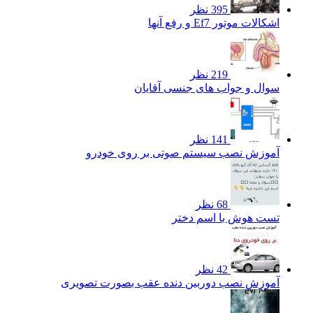
395 نظر
اشکالات موتور Ef7 و رفع آنها
219 نظر
سوال و جواب های جنسی آقایان
141 نظر
آموزش نصب سیستم صوتی بر روی خودرو
68 نظر
تست هوش با اسم دختر
42 نظر
آموزش نصب دوربین دنده عقب بصورت تصویری