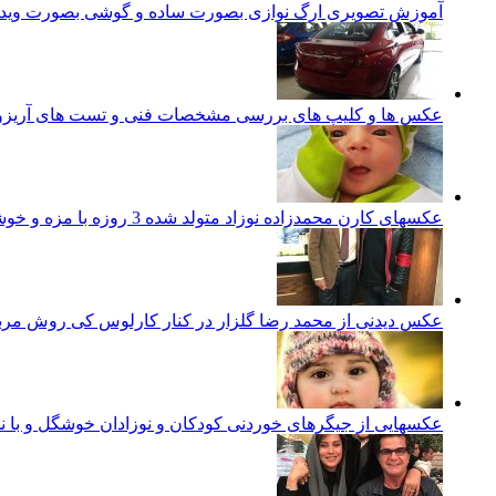
آموزش تصویری ارگ نوازی بصورت ساده و گوشی بصورت ویدئ
عکس ها و کلیپ های بررسی مشخصات فنی و تست های آریزو 5 تورب
عکسهای کارن محمدزاده نوزاد متولد شده 3 روزه با مزه و خوشگل ایرانی
عکس دیدنی از محمد رضا گلزار در کنار کارلوس کی روش مرب
عکسهایی از جیگرهای خوردنی کودکان و نوزادان خوشگل و با ن