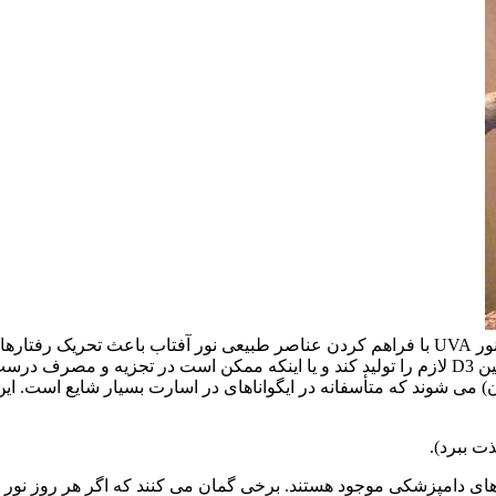
م MBD (بیماری متابولیکی استخوان) می شوند که متأسفانه در ایگواناهای در اسارت بس
ای دامپزشکی موجود هستند. برخی گمان می کنند که اگر هر روز نور طبی