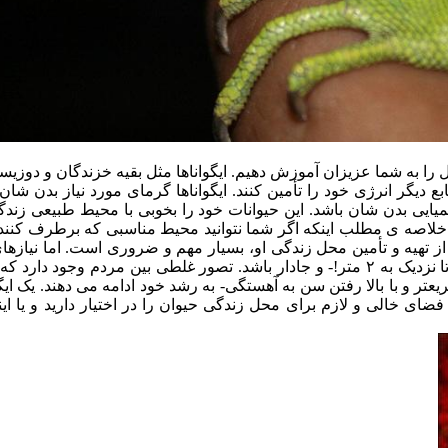
 را به شما عزیزان آموزش دهیم. ایگواناها مثل بقیه خزندگان و دوزی
ابع دیگر انرژی خود را تأمین کنند. ایگواناها گرمای مورد نیاز بدن ش
یایی بدن شان باشد. این حیوانات خود را بخوبی با محیط طبیعی زند
لاصه ی مطلب اینکه اگر شما نتوانید محیط مناسبی که برطرف کننده ی ن
 تهیه و تأمین محل زندگی او، بسیار مهم و ضروری است. اما نیازهای 
کارها باید بدانند که آکواریوم یک ایگوانای بالغ باید به حد کافی بزرگ- تا نزدیک به ۲ متر!- و 
ه فضای خالی و لازم برای محل زندگی حیوان را در اختیار دارید و یا این