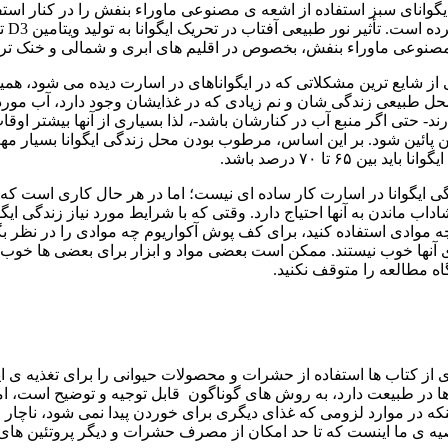
ن حال، انجمن ایگوانای سبز استفاده از اشعه ی مصنوعی ماوراء بنفش را در ک
کنید
ر مصنوعی ماوراء بنفش، بخصوص در اقلیم های ابری و شمالی و خنک تر
ند. یکی از شایع ترین مشکلاتی که در ایگواناهای در اسارت دیده می شو
حل طبیعی زندگی شان و نم زیادی که در غذایشان وجود دارد، آب مورد ن
 حتی اگر منبع آب در کنارشان باشد-، لذا بسیاری از آنها بیشتر اوقات
سنین پائین شود. بر این اساس، مرطوب بودن محل زندگی ایگوانا بسیار 
 تا ۷۰ درصد باشد.
ایگوانا در اسارت کار ساده ای نیست؛ اما در هر حال کاری است که بای
اب ماندن به آنها احتیاج دارد. وقتی که با شرایط مورد نیاز زندگی ایگوا
ه موادی استفاده کنید، برای کف پوش آکواریوم چه موادی را در نظر بگی
ی آنها خوب نیستند. ممکن است بعضی مواد و ابزار برای بعضی ها خوب کار
ه مطالعه را متوقف نکنید.
 از کتاب ها استفاده از حشرات و محصولات حیوانی را برای تغذیه ی ایگ
 در طبیعت دارد، به روش های گوناگون قابل توجیه و توضیح است، اما 
نکه در موارد لزومی که غذای دیگری برای خوردن پیدا نمی شود، ناچار 
یه ی ما اینست که تا حد امکان از مصرف حشرات و دیگر پروتئین های حی