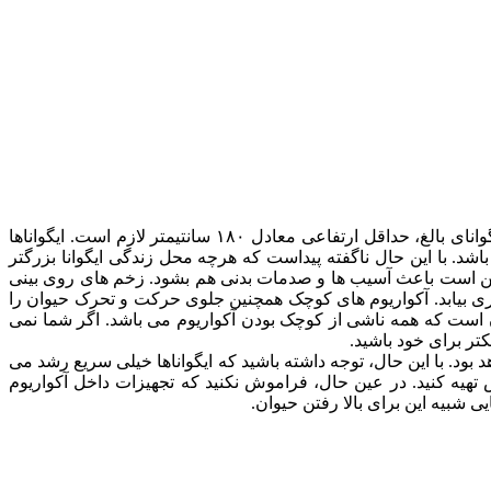
محل زندگی ایگوانا (آکواریوم یا قفس) در عین داشتن ارتفاعی مناسب، باید حداقل دوبرابر اندازه خود حیوان طول داشته باشد. برای یک ایگوانای بالغ، حداقل ارتفاعی معادل ۱۸۰ سانتیمتر لازم است. ایگواناها
. با این حال ناگفته پیداست که هرچه محل زندگی ایگوانا بزرگتر
کن است باعث آسیب ها و صدمات بدنی هم بشود. زخم های روی بینی
اری بیابد. آکواریوم های کوچک همچنین جلوی حرکت و تحرک حیوان را
وان است که همه ناشی از کوچک بودن آکواریوم می باشد. اگر شما نمی
کتر برای خود باشید.
 بود. با این حال، توجه داشته باشید که ایگواناها خیلی سریع رشد می
یش تهیه کنید. در عین حال، فراموش نکنید که تجهیزات داخل آکواریوم
 شبیه این برای بالا رفتن حیوان.