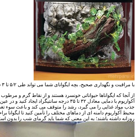
با مراقبت و نگهداری صحیح، بچه ایگوانای شما می تواند طی ۵/۲ تا ۳ سال به اندازه ی یک ایگوانای بالغ برسد!
از آنجا که ایگواناها حیواناتی خونسرد هستند و از نقاط گرم و مرطوب
جذب مواد غذایی را می گیرد، رشد را متوقف می کند و باعث سوء تغذی
محیط آکواریوم دامنه ای از دماهای مختلف را تأمین کنید تا ایگوانا برا
روزانه داشته باشند؛ به این معنی که شما باید گرمای شب را بدون استفا