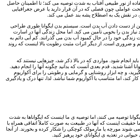
نار استفاده از نور طبیعی آفتاب به شدت توصیه می کند؛ تا اطمینان حاصل
 که ایگوانای شما به قدر کافی اشعه ی ماوراء بنفش را دریافت کرده است. تأثیر نور طبیعی آفتاب در تحریک ایگوانا به تولید ویتامین D3 تحت عواملی چون فصلی که در آن قرار دارید یا عرض جغرافیایی
، در نقش یک به اصطلاح پشه بند عمل می کند.
د، همین از دست دادن آب بدن است. سیستم بدن ایگوانا طوری طراحی
یاز بدن را بخوبی تأمین می کند. اما محل زندگی آنها در اسارت
 زندگی خود را در حال کمبود آب بدن می گذرانند. کم آبی دائم به
مهم و ضروری است. از دیگر اثرات مثبت رطوبت بالا اینست که روند
د انجام شود. مواردی که در بالا ذکر شد، چیزهایی نیستند که
نا آشنا شدید، قدم بعدی آنست که بدانید چگونه آنها را انجام دهید.
رید، و چه ابزار روشنایی و گرمایی و رطوبتی را برای آکواریوم
 کند، اما متناسب با آکواریوم شما نباشد. لذا، تنها درک و یادگیری
وانا توصیه می کنند، اما توصیه ی ما اینست که ایگواناها به شدت
حقیقت اینست که آنها در طبیعت به صورت کاملاً اتفاقی همراه با
می شوند مورچه یا مارمولک کوچکی را شکار کرده و بخورند. از آنجا
وانی در تغذیه ی ایگوانای خود پرهیز کنید.