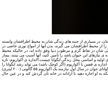
ستان، در بسیاری از جنبه های زندگی شان به محیط اطرافشان وابسته
ان را از محیط اطرافشان می گیرند. بدن آنها از امواج نوری خاصی در
گی شان در نقاط گرم و مرطوب دنیا وفق داده اند، در حالیکه محیط
یازهای این حیوان باشد را تأمین کنید، آنها آسیب می بینند، بیمار
اولیه و اساسی محل زندگی ایگوانا چیست؟اندازه ی آکواریوم: تازه
جادار باشد. تصور غلطی بین مردم وجود دارد که اندازه ی قفس یا آکواریوم (اگر کوچک باشد) می تواند رشد ایگوانا را
محدود و متوقف کند؛ در حالیکه آنها در تمام طول عمر- در کودکی سریعتر و با بالا رفتن سن به آهستگی- به رشد خود ادامه می دهند. یک ایگوانای جوان در سال اول نیازمند یک آکواریوم ۵۵ گالونی (۲۰۰ لیتری)
که به او اجازه دهید تا آزادانه در خانه تان گردش کند و در عین حال