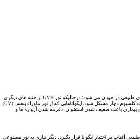
ایگواناها باید یک منبع نور UVA و UVB در آکواریوم خود داشته باشند. نور UVA با فراهم کردن عناصر طبیعی نور آفتاب باعث تحریک رفتارهای طبیعی در حیوان می شود؛ درحالیکه نور UVB از جنبه های دیگری
دارای اهمیت است. بدون نور UVB، پوست بدن ایگوانا نمی تواند ویتامین D3 لازم را تولید کند و یا اینکه ممکن است در تجزیه و مصرف درست کلسیوم دچار مشکل شود. ایگواناهایی که از نور ماوراء بنفش (UV)
یار شایع است. این بیماری باعث ضعیف شدن استخوان، دفرمه شدن آرواره ها و
عی آفتاب در اختیار ایگوانا قرار بگیرد، دیگر نیازی به نور مصنوعی