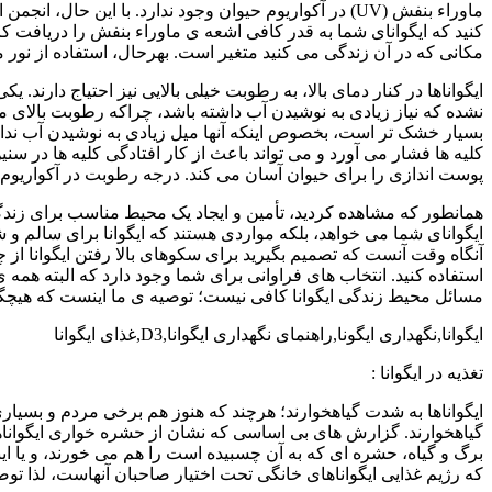
ماوراء بنفش (UV) در آکواریوم حیوان وجود ندارد. با ای
مکانی که در آن زندگی می کنید متغیر است. بهرحال، استفاده از نو
ایگواناها در کنار دمای بالا، به رطوبت خیلی بالایی نیز احتیاج دار
نشده که نیاز زیادی به نوشیدن آب داشته باشد، چراکه رطوبت بالای م
بسیار خشک تر است، بخصوص اینکه آنها میل زیادی به نوشیدن آب ندارند-
کلیه ها فشار می آورد و می تواند باعث از کار افتادگی کلیه ها در 
پوست اندازی را برای حیوان آسان می کند. درجه رطوبت در آکواریوم ایگوانا باید بین ۶۵
همانطور که مشاهده کردید، تأمین و ایجاد یک محیط مناسب برای زندگی 
ایگوانای شما می خواهد، بلکه مواردی هستند که ایگوانا برای سالم و شاد
آنگاه وقت آنست که تصمیم بگیرید برای سکوهای بالا رفتن ایگوانا از چ
استفاده کنید. انتخاب های فراوانی برای شما وجود دارد که البته همه 
مسائل محیط زندگی ایگوانا کافی نیست؛ توصیه ی ما اینست که هیچگا
ایگوانا,نگهداری ایگونا,راهنمای نگهداری ایگوانا,D3,غذای ایگوانا
تغذیه در ایگوانا :
ایگواناها به شدت گیاهخوارند؛ هرچند که هنوز هم برخی مردم و بسیاری
گیاهخوارند. گزارش های بی اساسی که نشان از حشره خواری ایگواناها
برگ و گیاه، حشره ای که به آن چسبیده است را هم می خورند، و یا ای
که رژیم غذایی ایگواناهای خانگی تحت اختیار صاحبان آنهاست، لذا توص