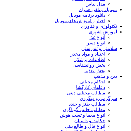
مدل لباس
موبایل و تلفن همراه
دانلود برنامه موبایل
اخبار و آموزش های موبایل
تکنولوژی و فناوری
آموزش آشپزی
انواع غذا
انواع دسر
سلامتی و تندرستی
اعتیاد و مواد مخدر
اطلاعات پزشکی
بخش روانشناسی
بخش تغذیه
دین و مذهب
احکام مختلف
دعاهای کارگشا
مطالب مختلف دینی
سرگرمی و وبگردی
مطالب طنز و خنده
مطالب جالب گوناگون
انواع معما و تست هوش
حکایت و داستان
انواع فال و طالع بینی