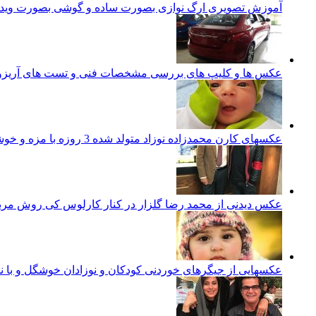
آموزش تصویری ارگ نوازی بصورت ساده و گوشی بصورت ویدئ
عکس ها و کلیپ های بررسی مشخصات فنی و تست های آریزو 5 تورب
عکسهای کارن محمدزاده نوزاد متولد شده 3 روزه با مزه و خوشگل ایرانی
عکس دیدنی از محمد رضا گلزار در کنار کارلوس کی روش مرب
عکسهایی از جیگرهای خوردنی کودکان و نوزادان خوشگل و با ن