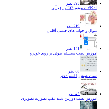
395 نظر
اشکالات موتور Ef7 و رفع آنها
219 نظر
سوال و جواب های جنسی آقایان
141 نظر
آموزش نصب سیستم صوتی بر روی خودرو
68 نظر
تست هوش با اسم دختر
42 نظر
آموزش نصب دوربین دنده عقب بصورت تصویری