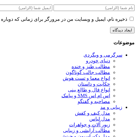
ذخیره نام، ایمیل و وبسایت من در مرورگر برای زمانی که دوباره 
موضوعات
سرگرمی و وبگردی
دنیای خودرو
مطالب طنز و خنده
مطالب جالب گوناگون
انواع معما و تست هوش
حکایت و داستان
انواع فال و طالع بینی
اس ام اس SMS و پیامک
مصاحبه و گفتگو
زیبایی و مد
مدل کیف و کفش
مدل لباس
زیور آلات و جواهرات
مطالب آرایشی و زیبایی
مدل دکوراسیون و چینش